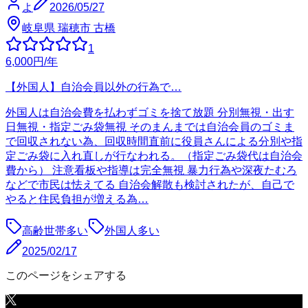
よ
2026/05/27
岐阜県 瑞穂市 古橋
1
6,000
円
/年
【外国人】自治会員以外の行為で…
外国人は自治会費を払わずゴミを捨て放題 分別無視・出す
日無視・指定ごみ袋無視 そのまんまでは自治会員のゴミま
で回収されない為、回収時間直前に役員さんによる分別や指
定ごみ袋に入れ直しが行なわれる。（指定ごみ袋代は自治会
費から） 注意看板や指導は完全無視 暴力行為や深夜たむろ
などで市民は怯えてる 自治会解散も検討されたが、自己で
やると住民負担が増える為…
高齢世帯多い
外国人多い
2025/02/17
このページをシェアする