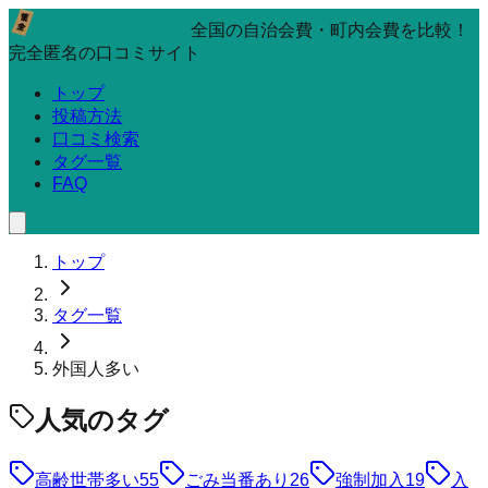
全国の自治会費・町内会費を比較！
完全匿名の口コミサイト
トップ
投稿方法
口コミ検索
タグ一覧
FAQ
トップ
タグ一覧
外国人多い
人気のタグ
高齢世帯多い
55
ごみ当番あり
26
強制加入
19
入