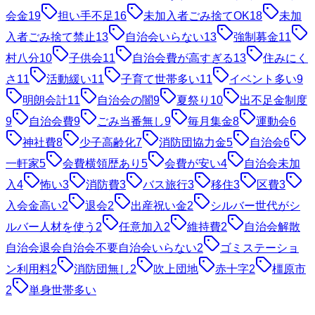
会金
19
担い手不足
16
未加入者ごみ捨てOK
18
未加
入者ごみ捨て禁止
13
自治会いらない
13
強制募金
11
村八分
10
子供会
11
自治会費が高すぎる
13
住みにく
さ
11
活動緩い
11
子育て世帯多い
11
イベント多い
9
明朗会計
11
自治会の闇
9
夏祭り
10
出不足金制度
9
自治会費
9
ごみ当番無し
9
毎月集金
8
運動会
6
神社費
8
少子高齢化
7
消防団協力金
5
自治会
6
一軒家
5
会費横領歴あり
5
会費が安い
4
自治会未加
入
4
怖い
3
消防費
3
バス旅行
3
移住
3
区費
3
入会金高い
2
退会
2
出産祝い金
2
シルバー世代がシ
ルバー人材を使う
2
任意加入
2
維持費
2
自治会解散
自治会退会自治会不要自治会いらない
2
ゴミステーショ
ン利用料
2
消防団無し
2
吹上団地
赤十字
2
橿原市
2
単身世帯多い