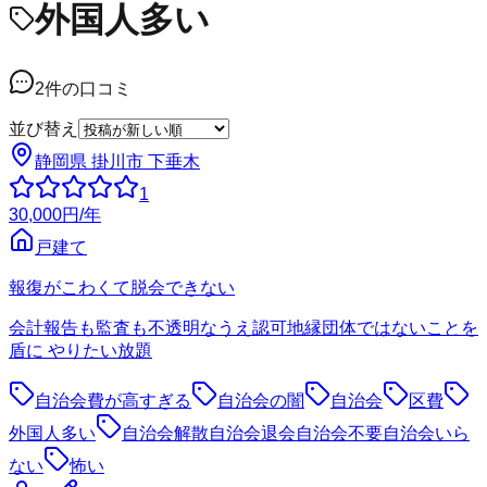
外国人多い
2
件の口コミ
並び替え
静岡県 掛川市 下垂木
1
30,000
円
/年
戸建て
報復がこわくて脱会できない
会計報告も監査も不透明なうえ認可地縁団体ではないことを
盾に やりたい放題
自治会費が高すぎる
自治会の闇
自治会
区費
外国人多い
自治会解散自治会退会自治会不要自治会いら
ない
怖い