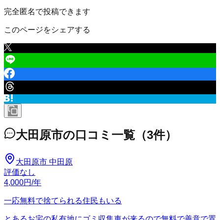
完全匿名で投稿できます
このページをシェアする
大田原市
の口コミ一覧
（
3
件）
大田原市 中田原
評価なし
4,000
円
/年
一応無料で捨てられる住民もいる
とあるお宅の私有地にゴミ収集車が来るので無料で善意で置