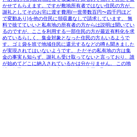
かせてもらえます。ですが敷地所有者ではない住民の方が、
謝礼としてそのお宅に渡す費用(一世帯数百円〜四千円ほど
で変動あり)を他の住民に領収書なしで請求しています。 無
料で捨てていいと私有地の所有者の方からは説明は聞いてい
るのですが、ここを利用する一部住民の方が最近有料化を求
めているらしく、集金対象となった住民の方もいるようで
す。ゴミ袋を班で地域住民に還元するなどの噂も聞きました
が実現されてはいないようです。 ただその私有地の方は集
金の事実も知らず、謝礼も受け取ってないと言っており、誰
が始めてどこに納入されているかは分かりません。 この地
域は住民ごとにその時の言い値で班が費用を取っているの
で、お隣さんと自治会費違うのは普通です。昔から住んでい
る人のほうが高いケースが多い感じです。 長く住んでいる
方は他の公設のゴミ捨て場を利用しており、年に一万数千円
負担しています。ゴミ捨て小屋を何十年も前に作った際に費
用負担をしていないという理由が大前提であって合意を得ら
れないので、転居してきた人は一万数千円払わないと公営の
集積所には捨てられません。先述のように謝礼等の名目で他
の住民が集金に来る可能性もありますが、例の私有地に捨て
る分には形式的には無料です。 こちらも領収書を出さない
かたちで、用水路掃除欠席の罰金もあります。中田原地区全