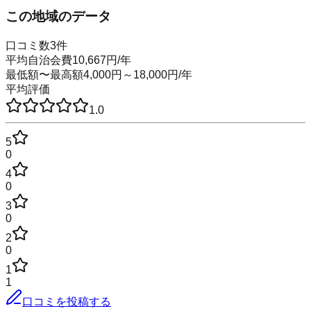
この地域のデータ
口コミ数
3
件
平均自治会費
10,667
円
/年
最低額〜最高額
4,000
円～
18,000
円
/年
平均評価
1.0
5
0
4
0
3
0
2
0
1
1
口コミを投稿する