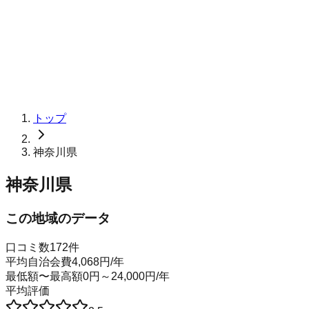
トップ
神奈川県
神奈川県
この地域のデータ
口コミ数
172
件
平均自治会費
4,068
円
/年
最低額〜最高額
0
円～
24,000
円
/年
平均評価