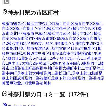
神奈川県
の市区町村
横浜市鶴見区
3
横浜市神奈川区
1
横浜市西区
横浜市中区
2
横浜
市南区
2
横浜市保土ケ谷区
3
横浜市磯子区
2
横浜市金沢区
1
横
浜市港北区
4
横浜市戸塚区
1
横浜市港南区
5
横浜市旭区
2
横浜
市緑区
横浜市瀬谷区
4
横浜市栄区
69
横浜市泉区
2
横浜市青葉
区
2
横浜市都筑区
川崎市川崎区
川崎市幸区
3
川崎市中原区
2
川
崎市高津区
3
川崎市多摩区
9
川崎市宮前区
1
川崎市麻生区
1
相
模原市緑区
1
相模原市中央区
1
相模原市南区
2
横須賀市
4
平塚
市
4
鎌倉市
2
藤沢市
5
小田原市
2
茅ヶ崎市
3
逗子市
1
三浦市
秦野
市
1
厚木市
3
大和市
2
伊勢原市
14
海老名市
座間市
3
南足柄市
1
綾
瀬市
三浦郡葉山町
高座郡寒川町
中郡大磯町
中郡二宮町
足柄上
郡中井町
足柄上郡大井町
足柄上郡松田町
1
足柄上郡山北町
足
柄上郡開成町
足柄下郡箱根町
足柄下郡真鶴町
足柄下郡湯河原
町
愛甲郡愛川町
愛甲郡清川村
神奈川県
の口コミ一覧
（
172
件）