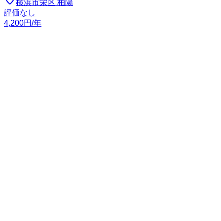
横浜市栄区 柏陽
評価なし
4,200
円
/年
桂公田町会
月額350円
2026/08/04
横浜市栄区 桂町
評価なし
4,200
円
/年
桂公田町会
月額350円
2026/08/04
横浜市栄区 公田町
評価なし
4,200
円
/年