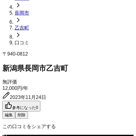
長岡市
乙吉町
口コミ
〒
940-0812
新潟県長岡市乙吉町
無評価
12,000
円
/年
2023年11月24日
参考になった
0
編集
削除
この口コミをシェアする