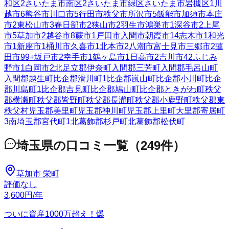
和区
2
さいたま市南区
2
さいたま市緑区
さいたま市岩槻区
1
川
越市
6
熊谷市
川口市
5
行田市
秩父市
所沢市
5
飯能市
加須市
本庄
市
2
東松山市
3
春日部市
2
狭山市
2
羽生市
鴻巣市
1
深谷市
2
上尾
市
5
草加市
2
越谷市
8
蕨市
1
戸田市
入間市
朝霞市
14
志木市
1
和光
市
1
新座市
1
桶川市
久喜市
1
北本市
2
八潮市
富士見市
三郷市
2
蓮
田市
99+
坂戸市
2
幸手市
1
鶴ヶ島市
1
日高市
2
吉川市
42
ふじみ
野市
1
白岡市
2
北足立郡伊奈町
入間郡三芳町
入間郡毛呂山町
入間郡越生町
比企郡滑川町
1
比企郡嵐山町
比企郡小川町
比企
郡川島町
1
比企郡吉見町
比企郡鳩山町
比企郡ときがわ町
秩父
郡横瀬町
秩父郡皆野町
秩父郡長瀞町
秩父郡小鹿野町
秩父郡東
秩父村
児玉郡美里町
児玉郡神川町
児玉郡上里町
大里郡寄居町
3
南埼玉郡宮代町
1
北葛飾郡杉戸町
北葛飾郡松伏町
埼玉県
の口コミ一覧
（
249
件）
草加市 栄町
評価なし
3,600
円
/年
ついに資産1000万超え！爆