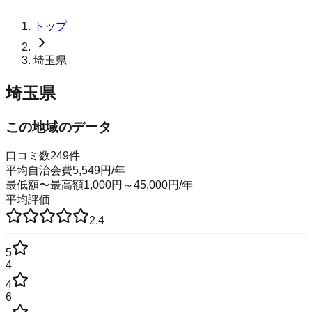
トップ
埼玉県
埼玉県
この地域のデータ
口コミ数
249
件
平均自治会費
5,549
円
/年
最低額〜最高額
1,000
円～
45,000
円
/年
平均評価
2.4
5
4
4
6