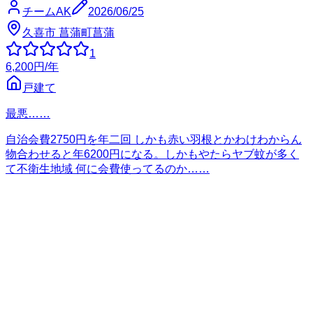
チームAK
2026/06/25
久喜市 菖蒲町菖蒲
1
6,200
円
/年
戸建て
最悪……
自治会費2750円を年二回 しかも赤い羽根とかわけわからん
物合わせると年6200円になる。しかもやたらヤブ蚊が多く
て不衛生地域 何に会費使ってるのか……
バック石松
2026/06/19
さいたま市浦和区 上木崎
3
1,800
円
/年
戸建て
安いが面倒