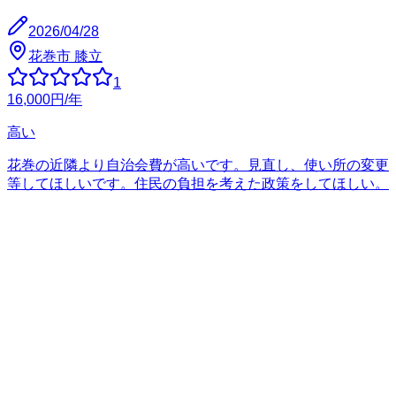
2026/04/28
花巻市 膝立
1
16,000
円
/年
高い
花巻の近隣より自治会費が高いです。見直し、使い所の変更
等してほしいです。住民の負担を考えた政策をしてほしい。
自治会費が高すぎる
住みにくさ
とと
2025/06/29
大船渡市
評価なし
12,000
円
/年
市内某行政区です。 会費には寄付金・負担金を含みます
（班長の集金負担軽減のため。判例がありますがクリアして
います）。 ごみステーションの設置や、動物に荒らされた