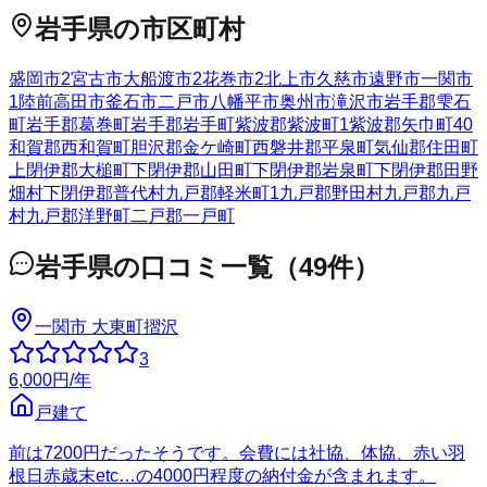
岩手県
の市区町村
盛岡市
2
宮古市
大船渡市
2
花巻市
2
北上市
久慈市
遠野市
一関市
1
陸前高田市
釜石市
二戸市
八幡平市
奥州市
滝沢市
岩手郡雫石
町
岩手郡葛巻町
岩手郡岩手町
紫波郡紫波町
1
紫波郡矢巾町
40
和賀郡西和賀町
胆沢郡金ケ崎町
西磐井郡平泉町
気仙郡住田町
上閉伊郡大槌町
下閉伊郡山田町
下閉伊郡岩泉町
下閉伊郡田野
畑村
下閉伊郡普代村
九戸郡軽米町
1
九戸郡野田村
九戸郡九戸
村
九戸郡洋野町
二戸郡一戸町
岩手県
の口コミ一覧
（
49
件）
一関市 大東町摺沢
3
6,000
円
/年
戸建て
前は7200円だったそうです。会費には社協、体協、赤い羽
根日赤歳末etc…の4000円程度の納付金が含まれます。