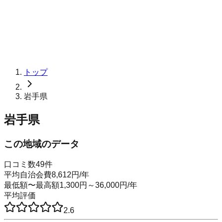
トップ
岩手県
岩手県
この地域のデータ
口コミ数
49
件
平均自治会費
8,612
円
/年
最低額〜最高額
1,300
円～
36,000
円
/年
平均評価
2.6