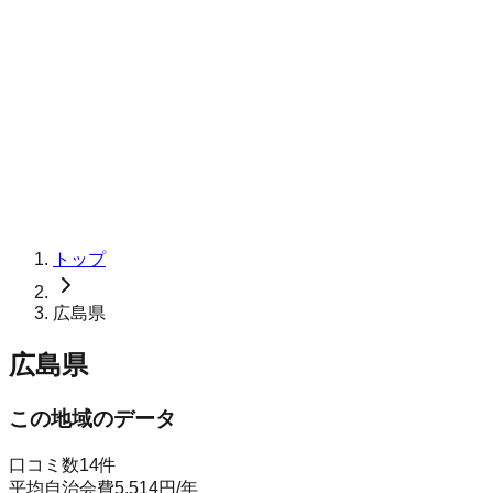
トップ
広島県
広島県
この地域のデータ
口コミ数
14
件
平均自治会費
5,514
円
/年