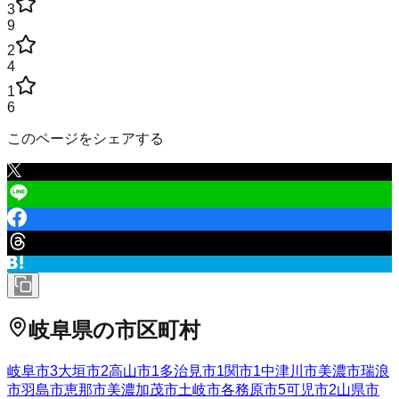
3
9
2
4
1
6
このページをシェアする
岐阜県
の市区町村
岐阜市
3
大垣市
2
高山市
1
多治見市
1
関市
1
中津川市
美濃市
瑞浪
市
羽島市
恵那市
美濃加茂市
土岐市
各務原市
5
可児市
2
山県市