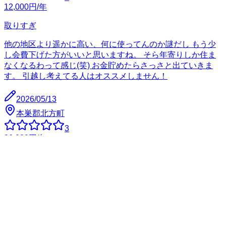
12,000
円
/年
取りすぎ
他の地区より遥かに高い、何に使ってんのか謎だし もう少
し会費下げた方がいいと思いますね。 そら年寄りしか住ま
なくなるわって感じ(笑) お金貯めたらさっさと出ていきま
す。 引越し考えてる人はオススメしません！
2026/05/13
本巣郡北方町
3
36,000
円
/年
ハイタウン北方
県営住宅なので自治会への加入が必須なんです。月3000円
の会费は主に電気代に使われるんですけど、決して安くない
ですよね。毎月第一日曜日には一斉清掃がありますが、正直
掃除するところなんてほとんどないのに…って感じです