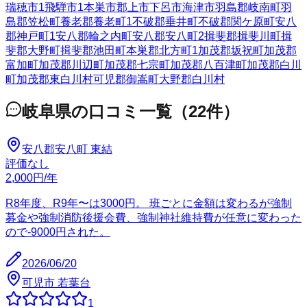
瑞穂市
1
飛騨市
1
本巣市
郡上市
下呂市
海津市
羽島郡岐南町
羽
島郡笠松町
養老郡養老町
1
不破郡垂井町
不破郡関ケ原町
安八
郡神戸町
1
安八郡輪之内町
安八郡安八町
2
揖斐郡揖斐川町
揖
斐郡大野町
揖斐郡池田町
本巣郡北方町
1
加茂郡坂祝町
加茂郡
富加町
加茂郡川辺町
加茂郡七宗町
加茂郡八百津町
加茂郡白川
町
加茂郡東白川村
可児郡御嵩町
大野郡白川村
岐阜県
の口コミ一覧
（
22
件）
安八郡安八町 東結
評価なし
2,000
円
/年
R8年度、R9年〜は3000円。 班ごとに金額は変わるが強制
募金や強制消防後援会費、強制神社維持費が任意に変わった
ので-9000円された。
2026/06/20
可児市 若葉台
1