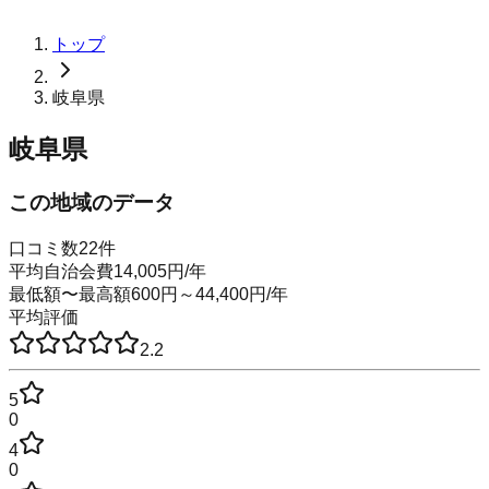
トップ
岐阜県
岐阜県
この地域のデータ
口コミ数
22
件
平均自治会費
14,005
円
/年
最低額〜最高額
600
円～
44,400
円
/年
平均評価
2.2
5
0
4
0