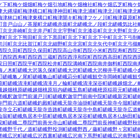
ノ下町
梅ケ畑畑町
梅ケ畑引地町
梅ケ畑檜社町
梅ケ畑広芝町
梅ケ
津大縄場町
梅津構口町
梅津神田町
梅津北浦町
梅津北川町
梅津北
梅津林口町
梅津東構口町
梅津開キ町
梅津フケノ川町
梅津罧原町
町
音戸山山ノ茶屋町
北嵯峨赤坂町
北嵯峨北ノ段町
北嵯峨気比社
町
京北井崎町
京北井戸町
京北宇野町
京北漆谷町
京北大野町
京北
津町
京北下熊田町
京北下黒田町
京北下町
京北下中町
京北下弓削
初川町
京北比賀江町
京北細野町
京北宮町
京北矢代中町
京北弓槻
西院久田町
西院久保田町
西院高山寺町
西院小米町
西院寿町
西院
町
西院西寿町
西院西三蔵町
西院西淳和院町
西院西高田町
西院西
院日照町
西院平町
西院松井町
西院溝崎町
西院南井御料町
西院南
梅ノ木町
嵯峨大沢落久保町
嵯峨大沢町
嵯峨大沢柳井手町
嵯峨小
町
嵯峨亀ノ尾町
嵯峨亀山町
嵯峨苅分町
嵯峨観空寺岡崎町
嵯峨観
原町
嵯峨清滝町
嵯峨清滝月ノ輪町
嵯峨清滝深谷町
嵯峨越畑北ノ
峨越畑桃原
嵯峨越畑桃原垣内
嵯峨五島町
嵯峨樒原稲荷元町
嵯峨
嵯峨釈迦堂門前瀬戸川町
嵯峨釈迦堂門前南中院町
嵯峨新宮町
嵯
寺門前六道町
嵯峨釣殿町
嵯峨天龍寺油掛町
嵯峨天龍寺今堀町
嵯
龍寺立石町
嵯峨天龍寺造路町
嵯峨天龍寺中島町
嵯峨天龍寺広道
仙翁町
嵯峨鳥居本中筋町
嵯峨鳥居本深谷町
嵯峨鳥居本仏餉田町
院町
嵯峨二尊院門前善光寺山町
嵯峨二尊院門前長神町
嵯峨野秋
嵯峨野千代ノ道町
嵯峨野投渕町
嵯峨野西ノ藤町
嵯峨野々宮町
嵯
嵯峨広沢町
嵯峨広沢西裏町
嵯峨広沢南下馬野町
嵯峨広沢南野町