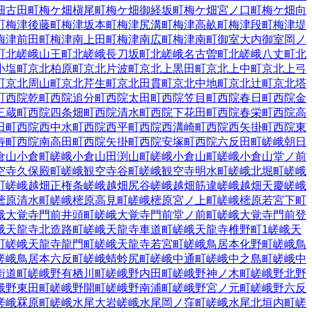
畑古田町
梅ケ畑槇尾町
梅ケ畑御経坂町
梅ケ畑宮ノ口町
梅ケ畑向
町
梅津後藤町
梅津坂本町
梅津尻溝町
梅津高畝町
梅津段町
梅津堤
梅津前田町
梅津南上田町
梅津南広町
梅津南町
御室大内
御室岡ノ
町
北嵯峨山王町
北嵯峨長刀坂町
北嵯峨名古曽町
北嵯峨八丈町
北
小塩町
京北柏原町
京北片波町
京北上黒田町
京北上中町
京北上弓
町
京北周山町
京北芹生町
京北田貫町
京北中地町
京北辻町
京北塔
町
西院乾町
西院追分町
西院太田町
西院笠目町
西院春日町
西院金
三蔵町
西院四条畑町
西院清水町
西院下花田町
西院春栄町
西院高
田町
西院西中水町
西院西平町
西院西溝崎町
西院西矢掛町
西院東
寿町
西院南高田町
西院矢掛町
西院安塚町
西院六反田町
嵯峨朝日
倉山小倉町
嵯峨小倉山田渕山町
嵯峨小倉山町
嵯峨小倉山堂ノ前
空寺久保殿町
嵯峨観空寺谷町
嵯峨観空寺明水町
嵯峨北堀町
嵯峨
町
嵯峨越畑正権条
嵯峨越畑尻谷
嵯峨越畑筋違
嵯峨越畑天慶
嵯峨
樒原清水町
嵯峨樒原高見町
嵯峨樒原宮ノ上町
嵯峨樒原若宮下町
峨大覚寺門前井頭町
嵯峨大覚寺門前堂ノ前町
嵯峨大覚寺門前登
峨天龍寺北造路町
嵯峨天龍寺車道町
嵯峨天龍寺椎野町
1
嵯峨天
町
嵯峨天龍寺龍門町
嵯峨天龍寺若宮町
嵯峨鳥居本化野町
嵯峨鳥
嵯峨鳥居本六反町
嵯峨蜻蛉尻町
嵯峨中通町
嵯峨中之島町
嵯峨中
街道町
嵯峨野有栖川町
嵯峨野内田町
嵯峨野神ノ木町
嵯峨野北野
峨野東田町
嵯峨野開町
嵯峨野南浦町
嵯峨野宮ノ元町
嵯峨野六反
嵯峨罧原町
嵯峨水尾大岩
嵯峨水尾岡ノ窪町
嵯峨水尾北垣内町
嵯