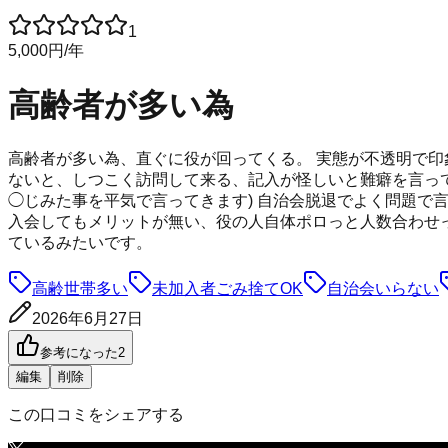
1
5,000
円
/年
高齢者が多い為
高齢者が多い為、直ぐに役が回ってくる。 実態が不透明で印
ないと、しつこく訪問して来る、記入が怪しいと難癖を言っ
◯じみた事を平気で言ってきます) 自治会脱退でよく問題で
入会してもメリットが無い、役の人自体ポロっと人数合わせっ
ているみたいです。
高齢世帯多い
未加入者ごみ捨てOK
自治会いらない
2026年6月27日
参考になった
2
編集
削除
この口コミをシェアする