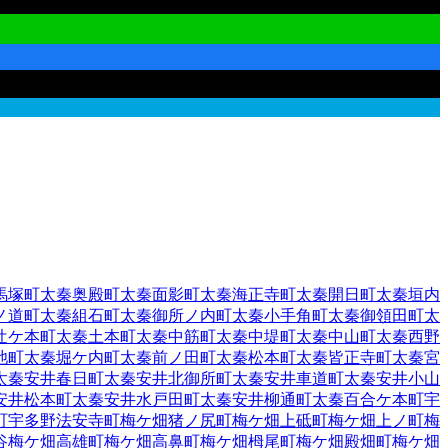
馬塚町
太秦奥殿町
太秦面影町
太秦海正寺町
太秦開日町
太秦垣内
ノ道町
太秦組石町
太秦御所ノ内町
太秦小手角町
太秦御領田町
太
辻ケ本町
太秦土本町
太秦中筋町
太秦中堤町
太秦中山町
太秦西野
池町
太秦堀ケ内町
太秦前ノ田町
太秦松本町
太秦皆正寺町
太秦宮
太秦安井春日町
太秦安井北御所町
太秦安井車道町
太秦安井小山
安井松本町
太秦安井水戸田町
太秦安井柳通町
太秦百合ケ本町
宇
町
宇多野法安寺町
梅ケ畑猪ノ尻町
梅ケ畑上砥町
梅ケ畑上ノ町
梅
谷
梅ケ畑高雄町
梅ケ畑高鼻町
梅ケ畑栂尾町
梅ケ畑殿畑町
梅ケ畑