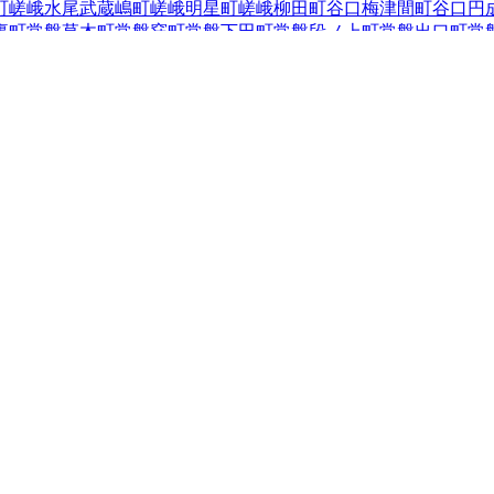
町
嵯峨水尾武蔵嶋町
嵯峨明星町
嵯峨柳田町
谷口梅津間町
谷口円
裏町
常盤草木町
常盤窪町
常盤下田町
常盤段ノ上町
常盤出口町
常
町
鳴滝川西町
鳴滝桐ケ淵町
鳴滝嵯峨園町
鳴滝白砂
鳴滝宅間町
鳴
蓮花寺町
西京極畔勝町
西京極午塚町
西京極葛野町
西京極河原町
田町
西京極郡町
西京極郡附洲町
西京極三反田町
西京極芝ノ下町
西京極堤町
西京極徳大寺団子田町
西京極徳大寺西団子田町
西京
西衣手町
西京極西団子田町
西京極西向河原町
西京極野田町
西京
衣手町
西京極東町
西京極東向河原町
西京極古浜町
西京極前田町
猪ノ毛町
花園伊町
花園内畑町
花園円成寺町
花園扇野町
花園大薮
花園土堂町
花園寺ノ内町
花園寺ノ中町
花園寺ノ前町
花園天授ケ
東町
山ノ内荒木町
山ノ内池尻町
山ノ内大町
山ノ内北ノ口町
山ノ
町
山ノ内宮脇町
山ノ内山ノ下町
山ノ内養老町
龍安寺池ノ下町
龍
安寺山田町
東山区
京都市下京区
京都市南区
京都市右京区
1
京都市伏見区
1
京
1
南丹市
30
木津川市
1
乙訓郡大山崎町
2
久世郡久御山町
綴喜郡井
野町