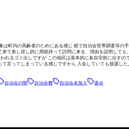
象は町内の高齢者のためにある感じ 紙で自治会世帯調査等の手
て来て差し戻し的に用紙持って訪問に来る、理由を説明しても
言われるゴミ出しですが この地区は基本的に各自宅前に出す
て言ってしまっている感じですから 入会していても脱退した
自治会の闇
自治会費
自治会未加入
退会