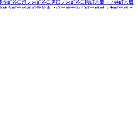
成寺町
谷口垣ノ内町
谷口唐田ノ内町
谷口園町
常盤一ノ井町
常盤
盤仲之町
常盤西町
常盤東ノ町
常盤古御所町
常盤村ノ内町
常盤森
滝中道町
鳴滝西嵯峨園町
鳴滝蓮池町
鳴滝春木町
鳴滝般若寺町
鳴
西京極河原町裏町
西京極北裏町
西京極北大入町
西京極北衣手町
西京極下沢町
西京極新田町
西京極新明町
西京極末広町
西京極大
極殿田町
西京極中沢町
西京極中町
西京極長町
西京極中溝町
西京
極走上リ町
西京極橋詰町
西京極畑田町
西京極浜ノ本町
西京極火
西京極豆田町
西京極南大入町
西京極南衣手町
西京極南庄境町
西
町
花園岡ノ本町
花園春日町
花園木辻北町
花園木辻南町
花園車道
岡町
花園中御門町
花園馬代町
花園宮ノ上町
花園妙心寺町
花園八
内五反田町
山ノ内赤山町
山ノ内瀬戸畑町
山ノ内苗町
山ノ内中畑
安寺衣笠下町
龍安寺五反田町
龍安寺御陵ノ下町
龍安寺斎宮町
龍
都市山科区
京都市西京区
福知山市
3
舞鶴市
綾部市
2
宇治市
1
宮津
手町
綴喜郡宇治田原町
相楽郡笠置町
相楽郡和束町
相楽郡精華