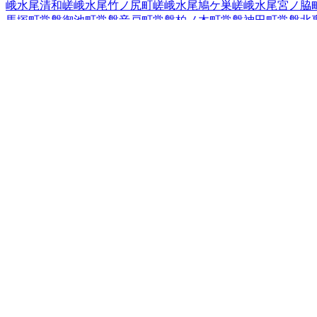
峨水尾清和
嵯峨水尾竹ノ尻町
嵯峨水尾鳩ケ巣
嵯峨水尾宮ノ脇
馬塚町
常盤御池町
常盤音戸町
常盤柏ノ木町
常盤神田町
常盤北
町
常盤山下町
鳴滝泉谷町
鳴滝泉殿町
鳴滝宇多野谷
鳴滝音戸山
滝藤ノ木町
鳴滝本町
鳴滝松本町
鳴滝瑞穂町
鳴滝安井殿町
鳴滝
西京極北庄境町
西京極郡猪馬場町
西京極郡沢町
西京極郡醍醐
門町
西京極町ノ坪町
西京極佃田町
西京極堤下町
西京極堤外町
極南方町
西京極西池田町
西京極西大丸町
西京極西川町
西京極
打畑町
西京極東池田町
西京極東大丸町
西京極東側町
西京極東
京極宮ノ東町
西京極薮ノ下町
西京極薮開町
花園一条田町
花園
町
花園坤南町
花園艮北町
花園巽南町
花園鷹司町
花園段ノ岡町
ツ口町
花園薮ノ下町
山越乾町
山越巽町
山越中町
山越西町
山越
町
山ノ内西裏町
山ノ内西八反田町
山ノ内御堂殿町
山ノ内宮前
安寺住吉町
龍安寺玉津芝町
龍安寺塔ノ下町
龍安寺西ノ川町
龍
京都府
の市区町村
京都市北区
京都市上京区
京都市左京区
1
京都市中京区
1
京都市
市
2
亀岡市
28
城陽市
向日市
1
長岡京市
八幡市
京田辺市
京丹後市
町
相楽郡南山城村
船井郡京丹波町
1
与謝郡伊根町
与謝郡与謝
全国の都道府県