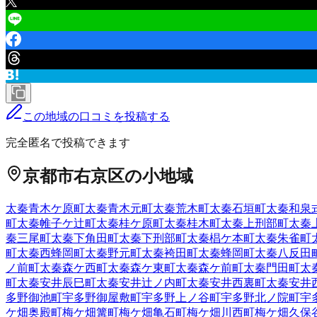
この地域の口コミを投稿する
完全匿名で投稿できます
京都市右京区
の小地域
太秦青木ケ原町
太秦青木元町
太秦荒木町
太秦石垣町
太秦和泉
町
太秦帷子ケ辻町
太秦桂ケ原町
太秦桂木町
太秦上刑部町
太秦
秦三尾町
太秦下角田町
太秦下刑部町
太秦椙ケ本町
太秦朱雀町
町
太秦西蜂岡町
太秦野元町
太秦袴田町
太秦蜂岡町
太秦八反田
ノ前町
太秦森ケ西町
太秦森ケ東町
太秦森ケ前町
太秦門田町
太
町
太秦安井辰巳町
太秦安井辻ノ内町
太秦安井西裏町
太秦安井
多野御池町
宇多野御屋敷町
宇多野上ノ谷町
宇多野北ノ院町
宇
ケ畑奥殿町
梅ケ畑篝町
梅ケ畑亀石町
梅ケ畑川西町
梅ケ畑久保