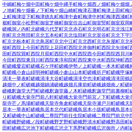
中嶋町
梅ケ畑中田町
梅ケ畑中縄手町
梅ケ畑西ノ畑町
梅ケ畑畑
ノ地町
梅ケ畑薮ノ下町
梅ケ畑山崎町
梅津石灘町
梅津上田町
梅
上町
梅津堤下町
梅津徳丸町
梅津中倉町
梅津中村町
梅津西浦町
裾町
御室小松野町
御室芝橋町
御室住吉山町
御室竪町
御室双岡
嵯峨洞ノ内町
北嵯峨六代芝町
京北赤石町
京北明石町
京北浅江
削町
京北熊田町
京北五本松町
京北塩田町
京北室谷町
京北下宇
町
京北栃本町
京北鳥居町
京北中江町
京北西町
京北灰屋町
京北
槌町
西院上今田町
西院上花田町
西院北井御料町
西院北矢掛町
田町
西院巽町
西院月双町
西院中水町
西院西今田町
西院西貝川
今田町
西院東貝川町
西院東淳和院町
西院東中水町
西院坤町
西
町
嵯峨愛宕町
嵯峨石ケ坪町
嵯峨伊勢ノ上町
嵯峨一本木町
嵯峨
町
嵯峨小倉山緋明神町
嵯峨小倉山山本町
嵯峨折戸町
嵯峨甲塚
清滝一華表町
嵯峨清滝大谷町
嵯峨清滝空也滝町
嵯峨清滝田鶴
越畑中ノ町
嵯峨越畑鍋浦
嵯峨越畑兵庫前町
嵯峨越畑南ノ町
嵯
嵯峨釈迦堂大門町
嵯峨釈迦堂藤ノ木町
嵯峨釈迦堂門前裏柳町
り町
嵯峨大覚寺門前八軒町
嵯峨大覚寺門前宮ノ下町
嵯峨大覚
龍寺芒ノ馬場町
嵯峨天龍寺角倉町
嵯峨天龍寺瀬戸川町
嵯峨天
居本一華表町
嵯峨鳥居本北代町
嵯峨鳥居本小坂町
嵯峨鳥居本
又町
嵯峨中山町
嵯峨二尊院門前往生院町
嵯峨二尊院門前北中
町
嵯峨野嵯峨ノ段町
嵯峨野芝野町
嵯峨野清水町
嵯峨野高田町
田町
嵯峨広沢池下町
嵯峨広沢北下馬野町
嵯峨広沢御所ノ内町