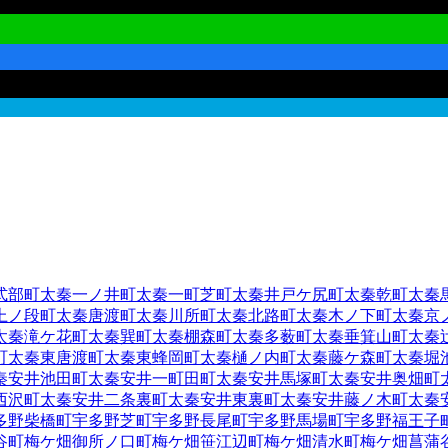
式部町
太秦一ノ井町
太秦一町芝町
太秦井戸ケ尻町
太秦乾町
太秦
上ノ段町
太秦唐渡町
太秦川所町
太秦北路町
太秦木ノ下町
太秦京
太秦滝ケ花町
太秦巽町
太秦棚森町
太秦多薮町
太秦垂箕山町
太秦
町
太秦東唐渡町
太秦東蜂岡町
太秦樋ノ内町
太秦藤ケ森町
太秦堀
秦安井池田町
太秦安井一町田町
太秦安井馬塚町
太秦安井奥畑町
西沢町
太秦安井二条裏町
太秦安井東裏町
太秦安井藤ノ木町
太秦
多野柴橋町
宇多野芝町
宇多野長尾町
宇多野馬場町
宇多野福王子
谷町
梅ケ畑御所ノ口町
梅ケ畑笹江辺町
梅ケ畑清水町
梅ケ畑菖蒲