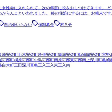
に女性会に入れられて、次の年度に役をおしつけてきます。 ど
からんこといわれました。 終の住処にするには、お粗末です。
自治会いらない
強制募金
村八分
久地
安佐町毛木
安佐町鈴張
安佐町筒瀬
安佐町動物園
安佐町宮野
屋
可部町桐原
可部町中島
可部町南原
可部東
可部南
上深川町
亀崎
路
白木町三田
深川
真亀
三入
三入東
三入南
区
2
広島市安佐北区
4
広島市安芸区
広島市佐伯区
呉市
竹原市
三原
野町
2
安芸郡坂町
山県郡安芸太田町
山県郡北広島町
豊田郡大崎上