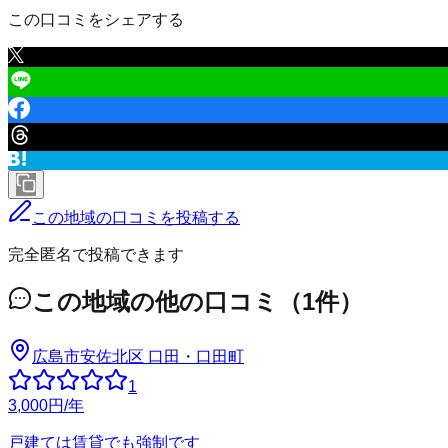
この口コミをシェアする
この地域の口コミを投稿する
完全匿名で投稿できます
この地域の他の口コミ
（
1
件）
広島市安佐北区
口田・口田町
1
3,000
円
/年
戸建ては賃貸でも強制です