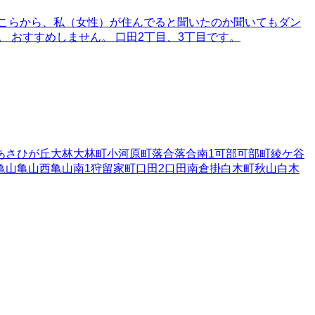
こらから、私（女性）が住んでると聞いたのか聞いてもダン
 おすすめしません。 口田2丁目、3丁目です。
あさひが丘
大林
大林町
小河原町
落合
落合南
1
可部
可部町綾ケ谷
亀山
亀山西
亀山南
1
狩留家町
口田
2
口田南
倉掛
白木町秋山
白木
市
1
尾道市
福山市
1
府中市
三次市
庄原市
大竹市
東広島市
廿日市
島町
世羅郡世羅町
神石郡神石高原町