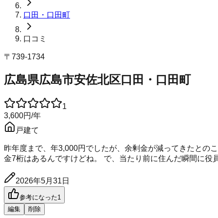
口田・口田町
口コミ
〒
739-1734
広島県広島市安佐北区口田・口田町
1
3,600
円
/年
戸建て
昨年度まで、年3,000円でしたが、余剰金が減ってきたとの
金7桁はあるんですけどね。 で、当たり前に住んだ瞬間に役
2026年5月31日
参考になった
1
編集
削除