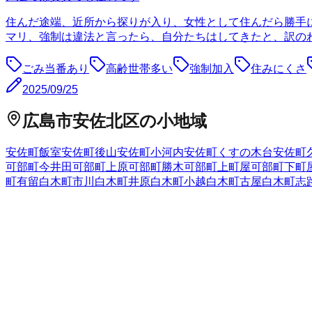
住んだ途端、近所から探りが入り、女性として住んだら勝手
マリ、強制は違法と言ったら、自分たちはしてきたと、訳のわ
ごみ当番あり
高齢世帯多い
強制加入
住みにくさ
2025/09/25
広島市安佐北区
の小地域
安佐町飯室
安佐町後山
安佐町小河内
安佐町くすの木台
安佐町
可部町今井田
可部町上原
可部町勝木
可部町上町屋
可部町下町
町有留
白木町市川
白木町井原
白木町小越
白木町古屋
白木町志
広島県
の市区町村
広島市中区
1
広島市東区
広島市南区
広島市西区
2
広島市安佐南
市
1
安芸高田市
江田島市
安芸郡府中町
安芸郡海田町
安芸郡熊
全国の都道府県