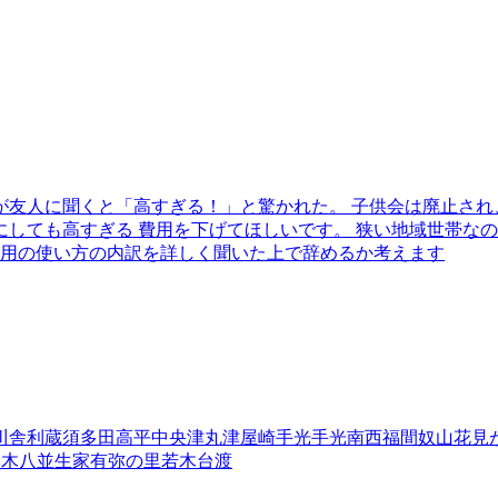
友人に聞くと「高すぎる！」と驚かれた。 子供会は廃止され
しても高すぎる 費用を下げてほしいです。 狭い地域世帯な
費用の使い方の内訳を詳しく聞いた上で辞めるか考えます
川
舎利蔵
須多田
高平
中央
津丸
津屋崎
手光
手光南
西福間
奴山
花見
本木
八並
生家
有弥の里
若木台
渡