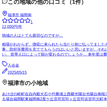
この地域の他の口コミ
（
1
件）
福津市
福間南
1
12,000
円
/年
地域の人はとても親切なのですが…
相場がわからず、徴収に来られたら当たり前に払ってましたが
事、防犯等費用を充ててもらうのはいいと思いますが、それに
い。 世帯人口によって額が変わるのでしょうか… 来年度は
入会金
2025/05/15
福津市
の小地域
あけぼの
畦町
在自
内殿
大石
小竹
勝浦
上西郷
光陽台
光陽台南
桜
る場合
福間駅東
福間南
2
星ケ丘
宮司
宮司ヶ丘
宮司浜
宮司元町