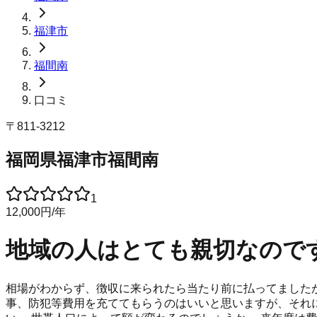
福津市
福間南
口コミ
〒
811-3212
福岡県福津市福間南
1
12,000
円
/年
地域の人はとても親切なので
相場がわからず、徴収に来られたら当たり前に払ってましたが
事、防犯等費用を充ててもらうのはいいと思いますが、それに