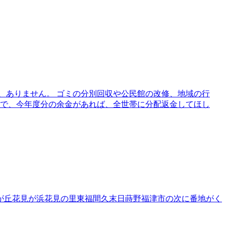
、ありません。 ゴミの分別回収や公民館の改修、地域の行
ので、今年度分の余金があれば、全世帯に分配返金してほし
が丘
花見が浜
花見の里
東福間
久末
日蒔野
福津市の次に番地がく