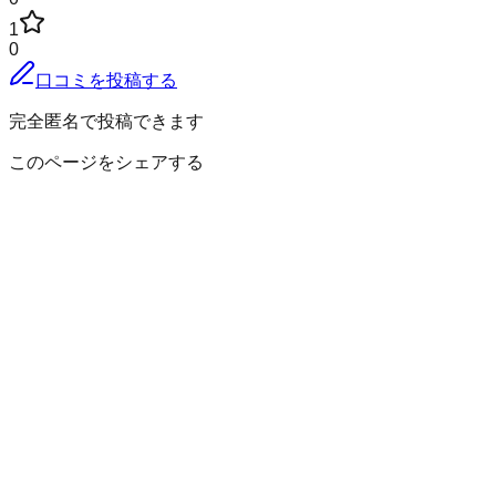
1
0
口コミを投稿する
完全匿名で投稿できます
このページをシェアする
南巨摩郡早川町
の小地域
赤沢
雨畑
新倉
大島
大原野
京ケ島
草塩
榑坪
高住
小縄
笹走
塩之上
千須和
黒桂
奈良田
西之宮
初鹿島
早川
保
薬袋
湯島