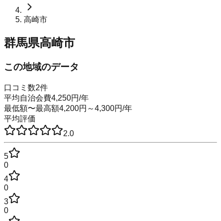
高崎市
群馬県高崎市
この地域のデータ
口コミ数
2
件
平均自治会費
4,250
円
/年
最低額〜最高額
4,200
円～
4,300
円
/年
平均評価
2.0
5
0
4
0
3
0