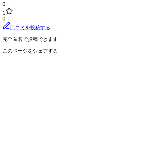
0
1
0
口コミを投稿する
完全匿名で投稿できます
このページをシェアする
吾妻郡高山村
の小地域
尻高
中山