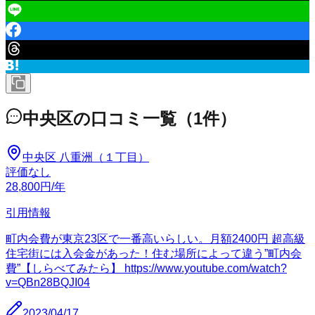
中央区
の口コミ一覧
（
1
件）
中央区 八重洲（１丁目）
評価なし
28,800
円
/年
引用情報
町内会費が東京23区で一番高いらしい。月額2400円 超高級
住宅街には入会金があった！住む場所によって違う”町内会
費”【しらべてみたら】 https://www.youtube.com/watch?
v=QBn28BQJI04
2023/04/17