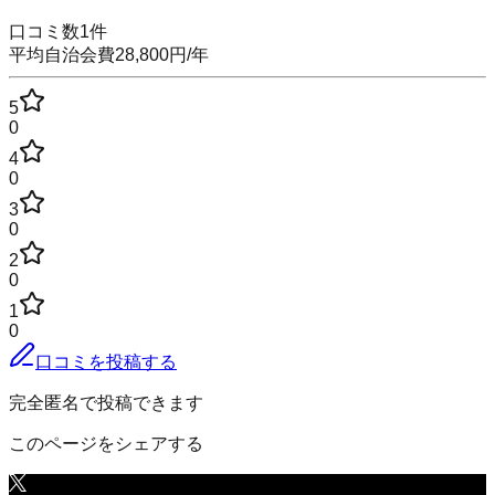
口コミ数
1
件
平均自治会費
28,800
円
/年
5
0
4
0
3
0
2
0
1
0
口コミを投稿する
完全匿名で投稿できます
このページをシェアする