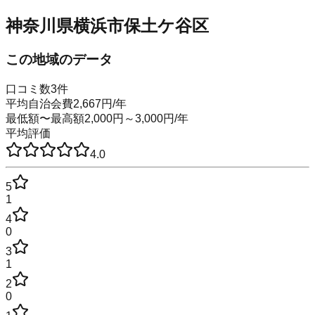
神奈川県横浜市保土ケ谷区
この地域のデータ
口コミ数
3
件
平均自治会費
2,667
円
/年
最低額〜最高額
2,000
円～
3,000
円
/年
平均評価
4.0
5
1
4
0
3
1
2
0