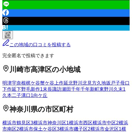
この地域の口コミを投稿する
完全匿名で投稿できます
川崎市高津区
の小地域
明津
宇奈根
梶ケ谷
蟹ケ谷
上作延
北野川
北見方
久地
坂戸
子母口
下作延
下野毛
新作
1
末長
諏訪
瀬田
千年
千年新町
東野川
久末
1
久本
二子
溝口
1
向ケ丘
神奈川県
の市区町村
横浜市鶴見区
3
横浜市神奈川区
1
横浜市西区
横浜市中区
2
横浜
市南区
2
横浜市保土ケ谷区
3
横浜市磯子区
2
横浜市金沢区
1
横