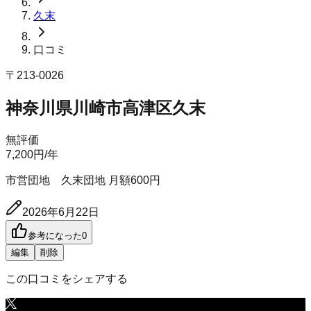
久末
口コミ
〒
213-0026
神奈川県川崎市高津区久末
無評価
7,200
円
/年
市営団地 久末団地 月額600円
2026年6月22日
参考になった
0
編集
削除
この口コミをシェアする