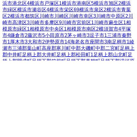
浜市港北区
4
横浜市戸塚区
1
横浜市港南区
5
横浜市旭区
2
横浜
市緑区
横浜市瀬谷区
4
横浜市栄区
69
横浜市泉区
2
横浜市青葉
区
2
横浜市都筑区
川崎市川崎区
川崎市幸区
3
川崎市中原区
2
川
崎市高津区
3
川崎市多摩区
9
川崎市宮前区
1
川崎市麻生区
1
相
模原市緑区
1
相模原市中央区
1
相模原市南区
2
横須賀市
4
平塚
市
4
鎌倉市
2
藤沢市
5
小田原市
2
茅ヶ崎市
3
逗子市
1
三浦市
秦野
市
1
厚木市
3
大和市
2
伊勢原市
14
海老名市
座間市
3
南足柄市
1
綾
瀬市
三浦郡葉山町
高座郡寒川町
中郡大磯町
中郡二宮町
足柄上
郡中井町
足柄上郡大井町
足柄上郡松田町
1
足柄上郡山北町
足
柄上郡開成町
足柄下郡箱根町
足柄下郡真鶴町
足柄下郡湯河原
町
愛甲郡愛川町
愛甲郡清川村
全国の都道府県
北海道
22
青森県
2
岩手県
49
宮城県
19
秋田県
7
山形県
6
福島県
14
茨城県
14
栃木県
14
群馬県
16
埼玉県
249
千葉県
72
東京都
149
神奈川県
172
新潟県
25
富山県
26
石川県
22
福井県
9
山梨県
7
長
野県
63
岐阜県
22
静岡県
118
愛知県
100
三重県
26
滋賀県
34
京都
府
76
大阪府
30
兵庫県
81
奈良県
21
和歌山県
1
鳥取県
5
島根県
4
岡山県
12
広島県
14
山口県
9
徳島県
香川県
7
愛媛県
11
高知県
1
福岡県
37
佐賀県
7
長崎県
14
熊本県
11
大分県
2
宮崎県
7
鹿児島