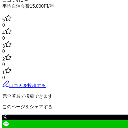
口コミ数
1
件
平均自治会費
15,000
円
/年
5
0
4
0
3
0
2
0
1
0
口コミを投稿する
完全匿名で投稿できます
このページをシェアする