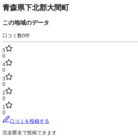
青森県下北郡大間町
この地域のデータ
口コミ数
0
件
5
0
4
0
3
0
2
0
1
0
口コミを投稿する
完全匿名で投稿できます