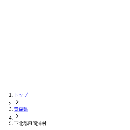
トップ
青森県
下北郡風間浦村