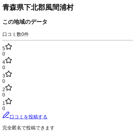
青森県下北郡風間浦村
この地域のデータ
口コミ数
0
件
5
0
4
0
3
0
2
0
1
0
口コミを投稿する
完全匿名で投稿できます