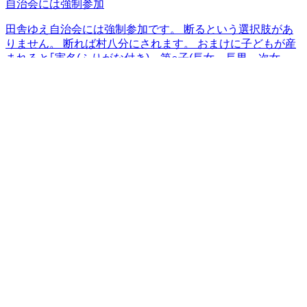
自治会には強制参加
田舎ゆえ自治会には強制参加です。 断るという選択肢があ
りません。 断れば村八分にされます。 おまけに子どもが産
まれると｢実名(ふりがな付き)、第○子(長女、長男、次女
等)、父親の名前｣等が書かれた紙が町内の全世帯に配られる
ため、今のご時世不安でしかないです。
2024/02/22
秋田市 御所野元町
評価なし
3,000
円
/年
特例で月額250円。以前は400円。秋田市がESCO事業を導
入して防犯灯の電気料が安くなったので350円に引き下げ。
更にコロナでまつりや懇親会などのイベントができなくなっ
たので、決算収支を見て250円にして3年。
2023/05/20
秋田市
の小地域