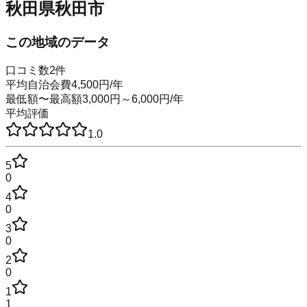
秋田県秋田市
この地域のデータ
口コミ数
2
件
平均自治会費
4,500
円
/年
最低額〜最高額
3,000
円～
6,000
円
/年
平均評価
1.0
5
0
4
0
3
0
2
0
1
1