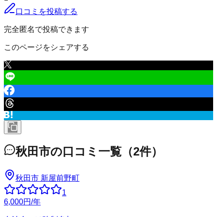
口コミを投稿する
完全匿名で投稿できます
このページをシェアする
秋田市
の口コミ一覧
（
2
件）
秋田市 新屋前野町
1
6,000
円
/年