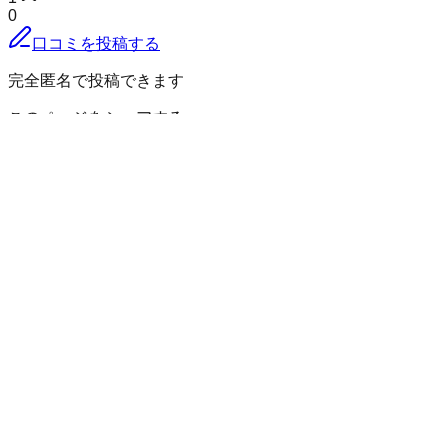
0
口コミを投稿する
完全匿名で投稿できます
このページをシェアする
北秋田郡上小阿仁村
の小地域
大林
沖田面
小沢田
五反沢
杉花
堂川
福舘
仏社
南沢
秋田県
の市区町村