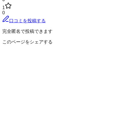
1
0
口コミを投稿する
完全匿名で投稿できます
このページをシェアする
南秋田郡八郎潟町
の小地域
家の後
イカリ
浦大町
大道
押切
蒲沼
上沖谷地
上昼根
川口
川崎
久
保見
小池
島ノ内
下川原
洲先
中久保
中嶋
中田
長沼
中谷地
軒嶋
野