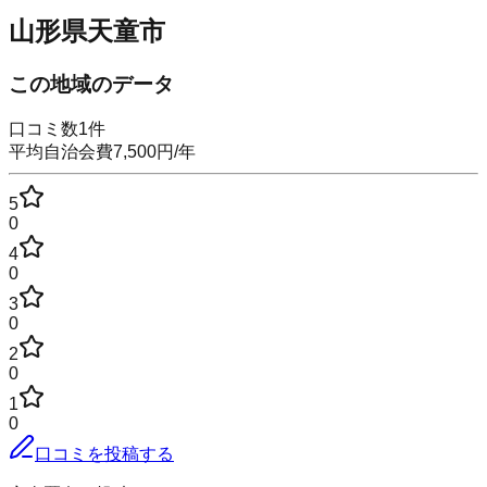
山形県天童市
この地域のデータ
口コミ数
1
件
平均自治会費
7,500
円
/年
5
0
4
0
3
0
2
0
1
0
口コミを投稿する