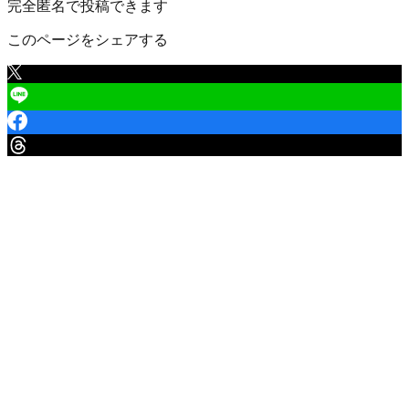
完全匿名で投稿できます
このページをシェアする
天童市
の口コミ一覧
（
1
件）
天童市 田麦野
評価なし
7,500
円
/年
自治会で管理しているごみステーション、花壇、神社等の管
理のために年間約7,500円の会費のほか、保安協議会による
防犯対策、福祉協議会による福祉の充実を目的に各世帯から