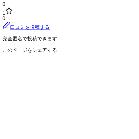
0
1
0
口コミを投稿する
完全匿名で投稿できます
このページをシェアする
最上郡金山町
の小地域
有屋
漆野
上台
金山
下野明
谷口銀山
飛森
中田
朴山
安沢
山崎