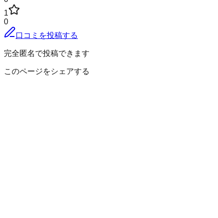
1
0
口コミを投稿する
完全匿名で投稿できます
このページをシェアする
胆沢郡金ケ崎町
の小地域
永栄
永沢
西根
三ケ尻
六原