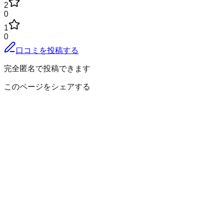
2
0
1
0
口コミを投稿する
完全匿名で投稿できます
このページをシェアする
二戸郡一戸町
の小地域
姉帯
出ル町
一戸
岩舘
宇別
奥中山
小友
面岸
高善寺
小鳥谷
小繋
西