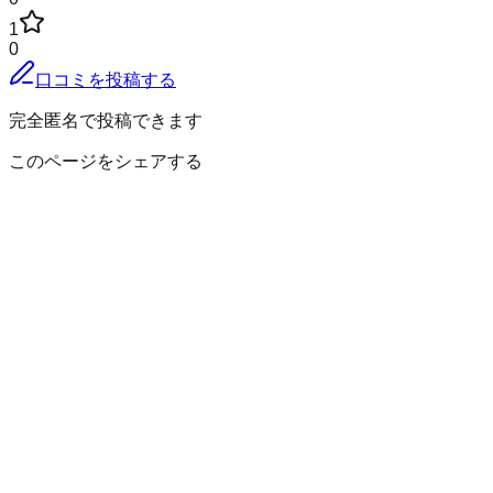
1
0
口コミを投稿する
完全匿名で投稿できます
このページをシェアする
九戸郡九戸村
の小地域
荒谷
伊保内
江刺家
小倉
山根
長興寺
戸田
山屋
雪屋