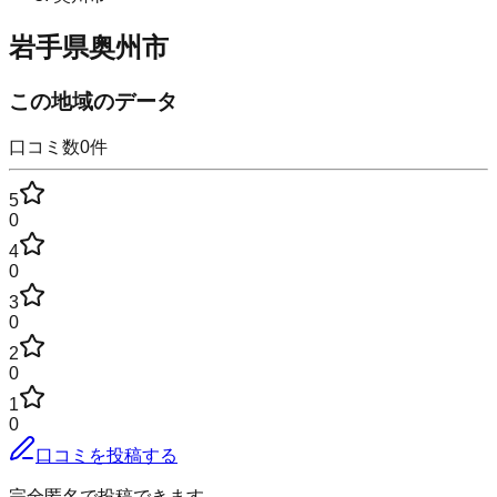
岩手県奥州市
この地域のデータ
口コミ数
0
件
5
0
4
0
3
0
2
0
1
0
口コミを投稿する
完全匿名で投稿できます