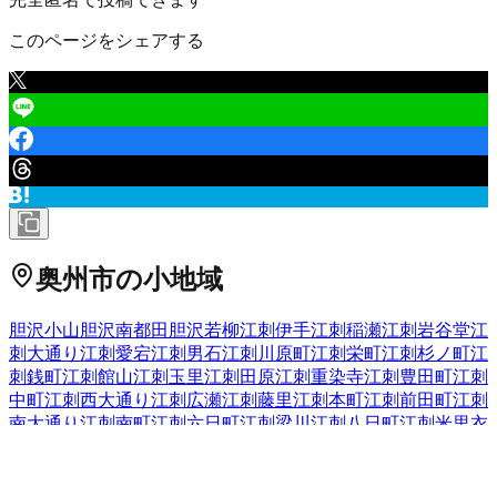
このページをシェアする
奥州市
の小地域
胆沢小山
胆沢南都田
胆沢若柳
江刺伊手
江刺稲瀬
江刺岩谷堂
江
刺大通り
江刺愛宕
江刺男石
江刺川原町
江刺栄町
江刺杉ノ町
江
刺銭町
江刺館山
江刺玉里
江刺田原
江刺重染寺
江刺豊田町
江刺
中町
江刺西大通り
江刺広瀬
江刺藤里
江刺本町
江刺前田町
江刺
南大通り
江刺南町
江刺六日町
江刺梁川
江刺八日町
江刺米里
衣
川愛宕下
衣川天田
衣川天土
衣川有浦
衣川池田
衣川池田西
衣川
石ヶ沢
衣川石神
衣川石生
衣川板倉
衣川岩の上
衣川後滝の沢
衣
川後山
衣川畦畑
衣川畦畑山
衣川采女沢
衣川上野
衣川雲南田
衣