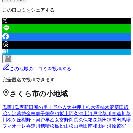
この口コミをシェアする
この地域の口コミを投稿する
完全匿名で投稿できます
さくら市
の小地域
氏家
1
氏家新田
卯の里
上野
小入
大中
押上
柿木沢
柿木沢新田
鍛
冶ケ沢
葛城
金枝
鹿子畑
蒲須坂
上阿久津
上河戸
北草川
喜連川
草
川
桜ケ丘
櫻野
下河戸
早乙女
富野岡
長久保
箱森新田
狹間田
馬場
フィオーレ喜連川
穂積
松島
松山
松山新田
南和田
向河原
鷲宿