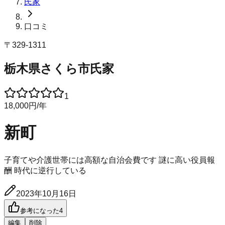
氏家
口コミ
〒
329-1311
栃木県さくら市氏家
1
18,000
円
/年
新町
子育てや介護世帯には高額な自治会費です 謎に高い役員報
酬 時代に逆行している
2023年10月16日
参考になった
4
編集
削除