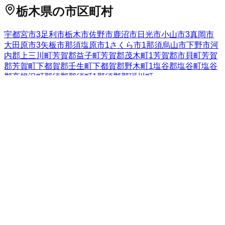
栃木県
の市区町村
宇都宮市
3
足利市
栃木市
佐野市
鹿沼市
日光市
小山市
3
真岡市
大田原市
3
矢板市
那須塩原市
1
さくら市
1
那須烏山市
下野市
河
内郡上三川町
芳賀郡益子町
芳賀郡茂木町
1
芳賀郡市貝町
芳賀
郡芳賀町
下都賀郡壬生町
下都賀郡野木町
1
塩谷郡塩谷町
塩谷
郡高根沢町
那須郡那須町
1
那須郡那珂川町
全国の都道府県
北海道
22
青森県
2
岩手県
49
宮城県
19
秋田県
7
山形県
6
福島県
14
茨城県
14
栃木県
14
群馬県
16
埼玉県
249
千葉県
72
東京都
149
神奈川県
172
新潟県
25
富山県
26
石川県
22
福井県
9
山梨県
7
長
野県
63
岐阜県
22
静岡県
118
愛知県
100
三重県
26
滋賀県
34
京都
府
76
大阪府
30
兵庫県
81
奈良県
21
和歌山県
1
鳥取県
5
島根県
4
岡山県
12
広島県
14
山口県
9
徳島県
香川県
7
愛媛県
11
高知県
1
福岡県
37
佐賀県
7
長崎県
14
熊本県
11
大分県
2
宮崎県
7
鹿児島
県
7
沖縄県
3