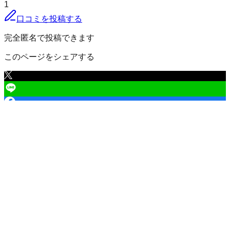
1
口コミを投稿する
完全匿名で投稿できます
このページをシェアする
芳賀郡茂木町
の口コミ一覧
（
1
件）
芳賀郡茂木町
1
12,000
円
/年