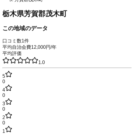
栃木県芳賀郡茂木町
この地域のデータ
口コミ数
1
件
平均自治会費
12,000
円
/年
平均評価
1.0
5
0
4
0
3
0
2
0
1