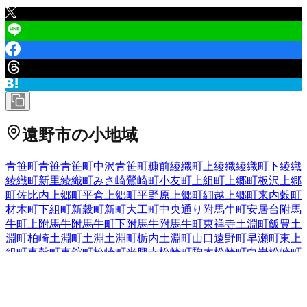
遠野市
の小地域
青笹町青笹
青笹町中沢
青笹町糠前
綾織町上綾織
綾織町下綾織
綾織町新里
綾織町みさ崎
鶯崎町
小友町
上組町
上郷町板沢
上郷
町佐比内
上郷町平倉
上郷町平野原
上郷町細越
上郷町来内
穀町
材木町
下組町
新穀町
新町
大工町
中央通り
附馬牛町安居台
附馬
牛町上附馬牛
附馬牛町下附馬牛
附馬牛町東禅寺
土淵町飯豊
土
淵町柏崎
土淵町土淵
土淵町栃内
土淵町山口
遠野町
早瀬町
東上
組町
東穀町
東舘町
松崎町光興寺
松崎町駒木
松崎町白岩
松崎町
松崎
宮守町上鱒沢
宮守町上宮守
宮守町下鱒沢
宮守町下宮守
宮
守町達曽部
六日町