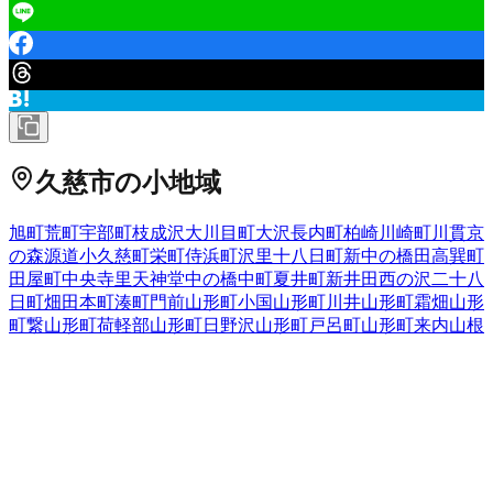
久慈市
の小地域
旭町
荒町
宇部町
枝成沢
大川目町
大沢
長内町
柏崎
川崎町
川貫
京
の森
源道
小久慈町
栄町
侍浜町
沢里
十八日町
新中の橋
田高
巽町
田屋町
中央
寺里
天神堂
中の橋
中町
夏井町
新井田
西の沢
二十八
日町
畑田
本町
湊町
門前
山形町小国
山形町川井
山形町霜畑
山形
町繋
山形町荷軽部
山形町日野沢
山形町戸呂町
山形町来内
山根
町
八日町
岩手県
の市区町村
盛岡市
2
宮古市
大船渡市
2
花巻市
2
北上市
久慈市
遠野市
一関市
1
陸前高田市
釜石市
二戸市
八幡平市
奥州市
滝沢市
岩手郡雫石