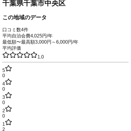
千葉県千葉市中央区
この地域のデータ
口コミ数
4
件
平均自治会費
4,025
円
/年
最低額〜最高額
3,000
円～
6,000
円
/年
平均評価
1.0
5
0
4
0
3
0
2
0
1
2