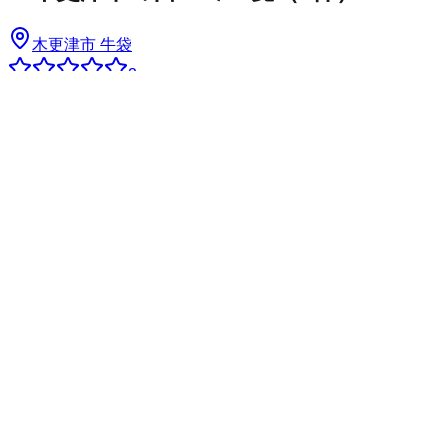
木更津市 牛袋
2
8,400
円
/年
やり手が居ない 若年層に押し付け
木更津市内、市街化調整区域内の限界集落(高齢者のみ世帯7
割)であります。働かず寄生虫も居るし困ったものです。毎
日自宅でゴロゴロ、年金満額タップリ受給して新車購入、車
の運転出来る心身能力ある癖にさ、年を取ると金計算出来な
いとか言い訳をする←こういうヤツに限って銭勘定に細か
い 笑 ボケ防止に良い適役なのに面倒くさいからから役員
(組長)やりたがらない 従って今の時期 夜明け前に自宅を出
て暗闇に帰宅する集落で数少な～い現役サラリーマン世代に
押し付けられています 組長の志向は集金業務、一年分笑顔
でまとめて払う世帯は良いけど、分納とか滞納とか何度も何
度も訪問、相手の労力を理解できない糞以下な奴ばかり 行
政からのお知らせ回覧板の管理 追記 臨時の役員会におい
て臨時総会開催 地域の区長会(年間数十万上納)からの脱退
更には消防後援会(消防団組織からの脱退)の脱退など話し合