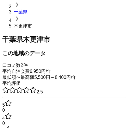
千葉県
木更津市
千葉県木更津市
この地域のデータ
口コミ数
2
件
平均自治会費
6,950
円
/年
最低額〜最高額
5,500
円～
8,400
円
/年
平均評価
2.5
5
0
4
0