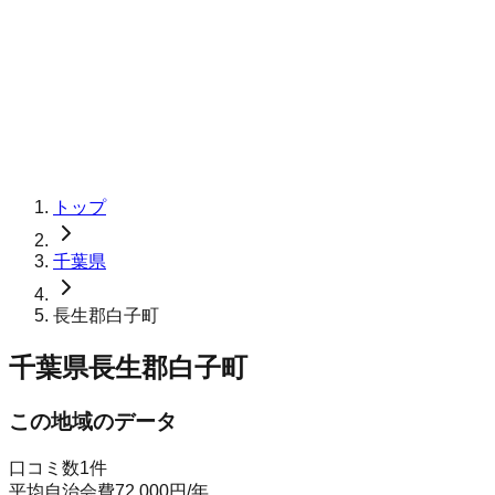
トップ
千葉県
長生郡白子町
千葉県長生郡白子町
この地域のデータ
口コミ数
1
件
平均自治会費
72,000
円
/年