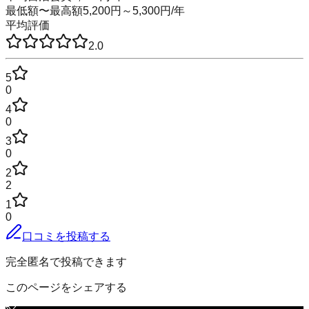
最低額〜最高額
5,200
円～
5,300
円
/年
平均評価
2.0
5
0
4
0
3
0
2
2
1
0
口コミを投稿する
完全匿名で投稿できます
このページをシェアする