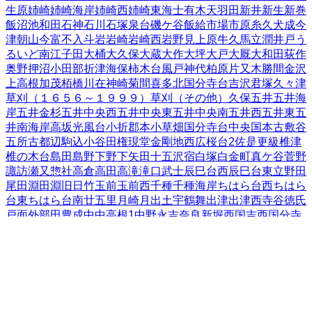
生原
姉崎
姉崎海岸
姉崎西
姉崎東
海士有木
天羽田
新井
新生
新巻
飯沼
池和田
石神
石川
石塚
泉台
磯ケ谷
飯給
市場
市原
糸久
犬成
今
津朝山
今富
不入斗
岩
岩崎
岩崎西
岩野見
上原
牛久
馬立
潤井戸
う
るいど南
江子田
大桶
大久保
大蔵
大作
大坪
大戸
大厩
大和田
荻作
奥野
押沼
小田部
折津
海保
柿木台
風戸
神代
柏原
片又木
勝間
金沢
上高根
加茂
栢橋
川在
神崎
菊間
喜多
北国分寺台
吉沢
君塚
久々津
草刈（１６５６～１９９９）
草刈（その他）
久保
五井
五井海
岸
五井金杉
五井中央西
五井中央東
五井中央南
五井西
五井東
五
井南海岸
高坂
光風台
小折
郡本
小草畑
国分寺台中央
国本
古敷谷
五所
古都辺
駒込
小谷田
権現堂
金剛地
西広
桜台
2
佐是
更級
椎津
椎の木台
島田
島野
下野
下矢田
十五沢
宿
白塚
白金町
真ケ谷
菅野
諏訪
瀬又
惣社
高倉
高田
高滝
滝口
武士
辰巳台西
辰巳台東
立野
田
尾
田淵
田淵旧日竹
玉前
玉前西
千種
千種海岸
ちはら台西
ちはら
台東
ちはら台南
廿五里
月崎
月出
土宇
鶴舞
出津
出津西
寺谷
徳氏
戸面
外部田
豊成
中
中高根
1
中野
永吉
奈良
新堀
西国吉
西国分寺
台
西五所
西野
西野谷
根田
能満
野毛
葉木
畑木
原田
番場
東国吉
東
国分寺台
東五所
引田
櫃挾
平田
平野
深城
福増
藤井
二日市場
不入
古市場
平蔵
奉免
堀越
本郷
町田
松ケ島
松ケ島西
松崎
万田野
水沢
南岩崎
南国分寺台
皆吉
宮原
妙香
迎田
村上
門前
矢田
柳川
柳原
藪
山木
山口
山倉
山小川
山田
山田橋
八幡
八幡石塚
八幡浦
八幡海岸
通
八幡北町
有秋台西
有秋台東
養老
米沢
米原
若宮
分目