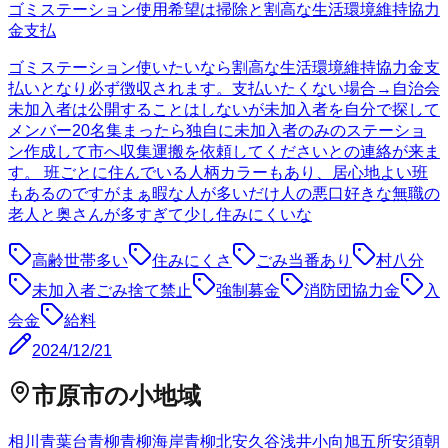
ゴミステーション使用希望は掃除と割高な生活環境維持協力
金支払
ゴミステーション使いたいなら割高な生活環境維持協力金支
払いとなり必ず徴収されます。支払いたくない場合→自治会
未加入者は公開することはしないが未加入者を自分で探して
メンバー20名集まったら独自に未加入者のみのステーショ
ン作成して市へ収集運搬を依頼してくださいとの連絡が来ま
す。 班ごとに住んでいる人柄カラーもあり、居心地よい班
もあるのですがまぁ暇な人が多いだけ人の悪口好きな無職の
老人と奥さんが多すぎて少し住みにくいな
高齢世帯多い
住みにくさ
ごみ当番あり
村八分
未加入者ごみ捨て禁止
強制募金
消防団協力金
入
会金
給料
2024/12/21
市原市
の小地域
相川
青葉台
青柳
青柳海岸
青柳北
安久谷
浅井小向
旭五所
安須
朝