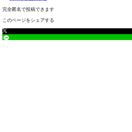
完全匿名で投稿できます
このページをシェアする
仙台市泉区
の口コミ一覧
（
3
件）
仙台市泉区 旭丘堤
1
3,600
円
/年
アパート（賃貸）
2026/06/15