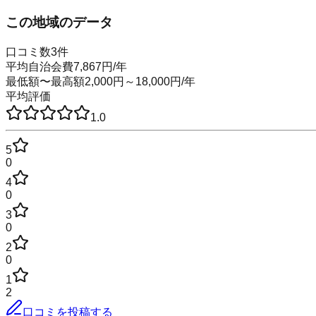
この地域のデータ
口コミ数
3
件
平均自治会費
7,867
円
/年
最低額〜最高額
2,000
円～
18,000
円
/年
平均評価
1.0
5
0
4
0
3
0
2
0
1
2
口コミを投稿する