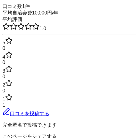
口コミ数
1
件
平均自治会費
10,000
円
/年
平均評価
1.0
5
0
4
0
3
0
2
0
1
1
口コミを投稿する
完全匿名で投稿できます
このページをシェアする