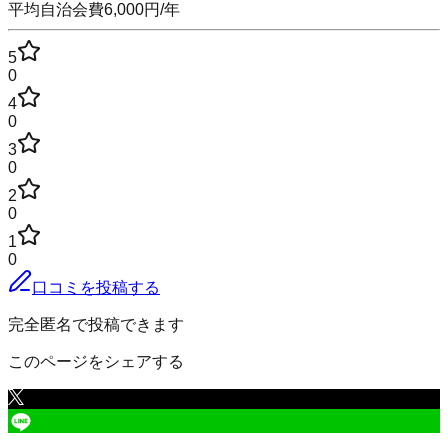
平均自治会費
6,000
円
/年
5
0
4
0
3
0
2
0
1
0
口コミを投稿する
完全匿名で投稿できます
このページをシェアする