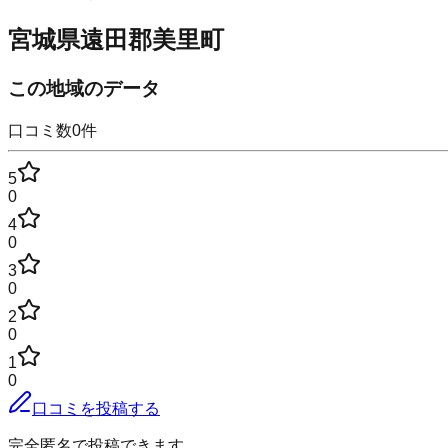
宮城県遠田郡美里町
この地域のデータ
口コミ数
0
件
5
0
4
0
3
0
2
0
1
0
口コミを投稿する
完全匿名で投稿できます