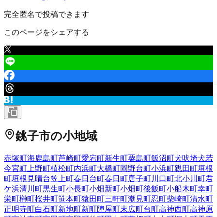
完全匿名で投稿できます
このページをシェアする
銚子市
の小地域
赤塚町
海鹿島町
芦崎町
愛宕町
新生町
粟島町
飯沼町
犬吠埼
犬若
今宮町
上野町
植松町
内浜町
大橋町
岡野台町
小浜町
親田町
垣根
町
垣根見晴台
笠上町
春日台町
春日町
唐子町
川口町
北小川町
君
ケ浜
清川町
黒生町
小長町
小畑新町
小畑町
後飯町
小船木町
幸町
栄町
榊町
桜井町
笹本町
猿田町
三軒町
潮見町
忍町
柴崎町
清水町
正明寺町
白石町
新地町
新町
陣屋町
末広町
台町
高神西町
高神原