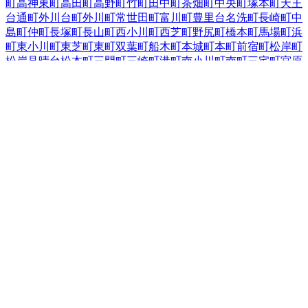
町
高神東町
高田町
高野町
竹町
田中町
茶畑町
中央町
塚本町
天王
台
通町
外川台町
外川町
常世田町
富川町
豊里台
名洗町
長崎町
中
島町
仲町
長塚町
長山町
西小川町
西芝町
野尻町
橋本町
馬場町
浜
町
東小川町
東芝町
東町
双葉町
船木町
本城町
本町
前宿町
松岸町
松岸見晴台
松本町
三門町
三崎町
港町
南小川町
南町
三宅町
宮原
町
妙見町
明神町
森戸町
諸持町
八木町
八幡町
弥生町
四日市場台
四日市場町
余山町
若宮町
和田町
千葉県
の市区町村
千葉市中央区
4
千葉市花見川区
2
千葉市稲毛区
1
千葉市若葉区
千葉市緑区
2
千葉市美浜区
1
銚子市
市川市
1
船橋市
9
館山市
1
木
更津市
2
松戸市
10
野田市
2
茂原市
2
成田市
1
佐倉市
1
東金市
旭市
1
習志野市
柏市
8
勝浦市
市原市
4
流山市
1
八千代市
1
我孫子市
2
鴨川市
鎌ケ谷市
1
君津市
1
富津市
浦安市
四街道市
袖ケ浦市
八
街市
1
印西市
2
白井市
1
富里市
南房総市
2
匝瑳市
香取市
山武市
いすみ市
3
大網白里市
2
印旛郡酒々井町
印旛郡栄町
香取郡神
崎町
香取郡多古町
香取郡東庄町
山武郡九十九里町
山武郡芝山
町
山武郡横芝光町
長生郡一宮町
2
長生郡睦沢町
長生郡長生村
長生郡白子町
1
長生郡長柄町
長生郡長南町
夷隅郡大多喜町
夷
隅郡御宿町
安房郡鋸南町