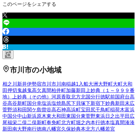
このページをシェアする
市川市
の小地域
相之川
新井
伊勢宿
市川
市川南
稲越
1
入船
大洲
大野町
大町
大和
田
押切
鬼越
鬼高
欠真間
柏井町
加藤新田
上妙典（１～９９９番
地）
上妙典（その他）
河原
香取
北方
北国分
行徳駅前
国府台
高
谷
高谷新町
国分
幸
塩浜
塩焼
島尻
下貝塚
下新宿
下妙典
新田
末広
菅野
須和田
関ケ島
曽谷
高石神
高浜町
宝
田尻
千鳥町
稲荷木
富浜
中国分
中山
新浜
原木
東大和田
東国分
東菅野
東浜
日之出
平田
広
尾
福栄
二俣
二俣新町
奉免町
北方町
堀之内
本行徳
本塩
真間
湊
湊
新田
南大野
南行徳
南八幡
宮久保
妙典
本北方
八幡
若宮