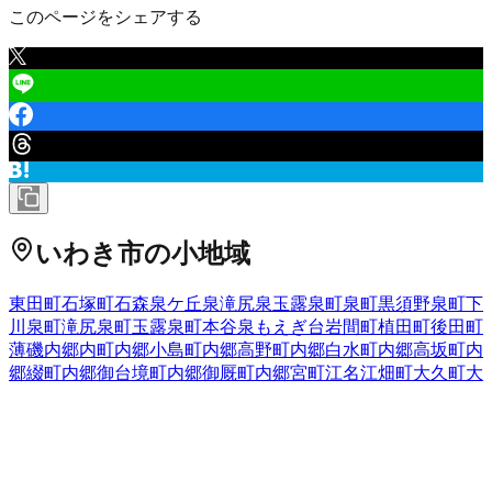
このページをシェアする
いわき市
の小地域
東田町
石塚町
石森
泉ケ丘
泉滝尻
泉玉露
泉町
泉町黒須野
泉町下
川
泉町滝尻
泉町玉露
泉町本谷
泉もえぎ台
岩間町
植田町
後田町
薄磯
内郷内町
内郷小島町
内郷高野町
内郷白水町
内郷高坂町
内
郷綴町
内郷御台境町
内郷御厩町
内郷宮町
江名
江畑町
大久町大
久
大久町小山田
大久町小久
小川町上平
小川町上小川
小川町塩
田
小川町柴原
小川町下小川
小川町関場
小川町高萩
小川町西小
川
小川町福岡
小川町三島
小島町
小名浜
小名浜相子島
小名浜愛
宕上
小名浜愛宕町
小名浜岩出
小名浜大原
小名浜岡小名
小名浜
金成
小名浜上神白
小名浜君ケ塚町
小名浜島
小名浜下神白
小名