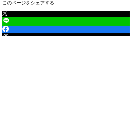
このページをシェアする
耶麻郡猪苗代町
の口コミ一覧
（
1
件）
耶麻郡猪苗代町 三ツ和
評価なし
60,000
円
/年
高い
2023/08/18