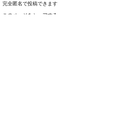
完全匿名で投稿できます
このページをシェアする
岩瀬郡鏡石町
の小地域
旭町
池の台
池ノ原
借宿
福島県
の市区町村
福島市
3
会津若松市
郡山市
1
いわき市
白河市
1
須賀川市
喜多方
村
1
南会津郡下郷町
南会津郡檜枝岐村
南会津郡只見町
南会津
三島町
大沼郡金山町
大沼郡昭和村
大沼郡会津美里町
4
西白河