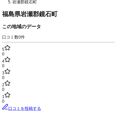
岩瀬郡鏡石町
福島県岩瀬郡鏡石町
この地域のデータ
口コミ数
0
件
5
0
4
0
3
0
2
0
1
0
口コミを投稿する