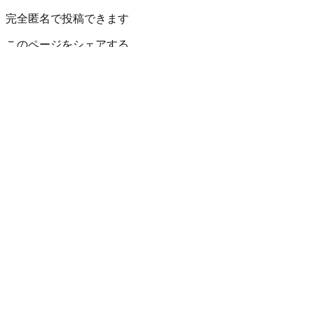
完全匿名で投稿できます
このページをシェアする
耶麻郡北塩原村
の小地域
大塩
北山
狐鷹森、五色沼、甚九郎沢山、甚九郎山、曽原山、
原、細野、南黄連沢、南黄連沢山、黄連沢山、黄連原山）
福島県
の市区町村
福島市
3
会津若松市
郡山市
1
いわき市
白河市
1
須賀川市
喜多方