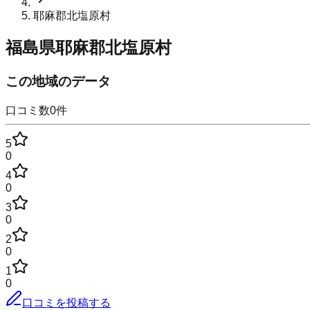
耶麻郡北塩原村
福島県耶麻郡北塩原村
この地域のデータ
口コミ数
0
件
5
0
4
0
3
0
2
0
1
0
口コミを投稿する