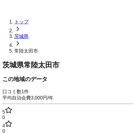
トップ
茨城県
常陸太田市
茨城県常陸太田市
この地域のデータ
口コミ数
1
件
平均自治会費
3,000
円
/年
5
0
4
0