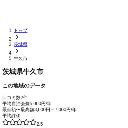
トップ
茨城県
牛久市
茨城県牛久市
この地域のデータ
口コミ数
2
件
平均自治会費
5,000
円
/年
最低額〜最高額
3,000
円～
7,000
円
/年
平均評価
2.5